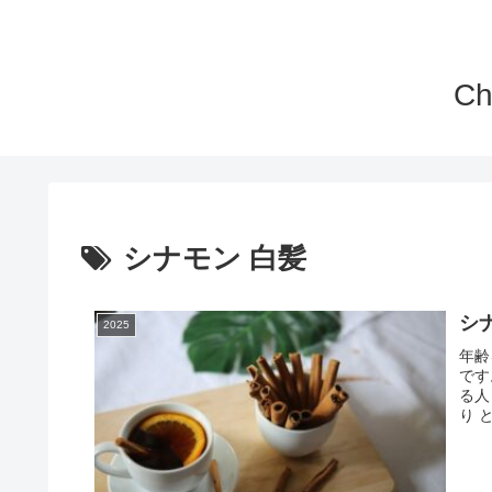
C
シナモン 白髪
シ
2025
年齢
です
る人
り 