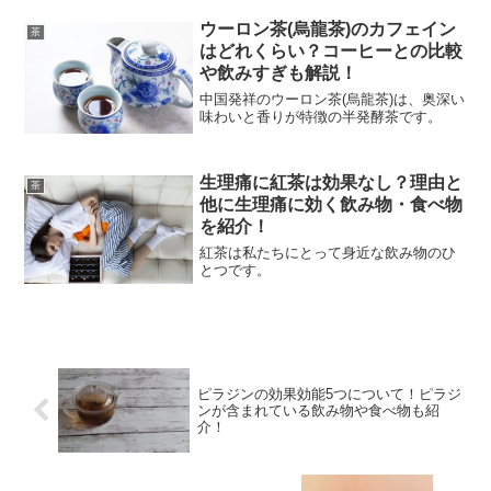
でき、多くの人から注目されているお茶
ウーロン茶(烏龍茶)のカフェイン
です。今回は茎茶の味
茶
はどれくらい？コーヒーとの比較
や飲みすぎも解説！
中国発祥のウーロン茶(烏龍茶)は、奥深い
味わいと香りが特徴の半発酵茶です。
生理痛に紅茶は効果なし？理由と
茶
他に生理痛に効く飲み物・食べ物
を紹介！
紅茶は私たちにとって身近な飲み物のひ
とつです。
ピラジンの効果効能5つについて！ピラジ
ンが含まれている飲み物や食べ物も紹
介！