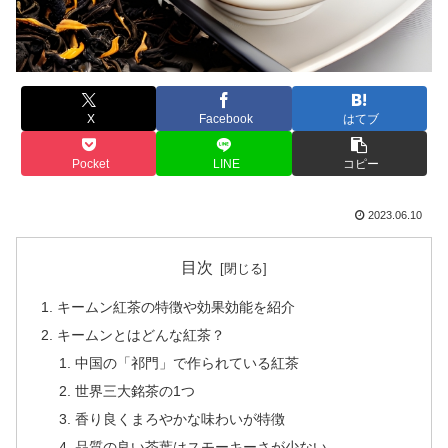
X
Facebook
はてブ
Pocket
LINE
コピー
2023.06.10
目次
キームン紅茶の特徴や効果効能を紹介
キームンとはどんな紅茶？
中国の「祁門」で作られている紅茶
世界三大銘茶の1つ
香り良くまろやかな味わいが特徴
品質の良い茶葉はスモーキーさが少ない