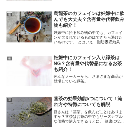
烏龍茶のカフェインは妊娠中に飲
茶
んでも大丈夫？含有量や代替飲み
物も紹介！
妊娠中に摂る飲み物の中でも、カフェイ
ンが含まれているものはできたら避けた
いものです。 とはいえ、脂肪吸収効果も
ありダイエットに良い烏龍茶は体重増加
を抑えたいときに役立ちます。 烏龍茶は
カフェインが含まれていますが、どのく
妊娠中にカフェイン入り緑茶は
茶
らい含まれているかを
NG？含有量や代替品になるお茶
も紹介！
色んなメーカーから、さまざまな商品が
登場している緑茶。
茎茶の効果効能5つについて！淹
茶
れ方や特徴についても解説
皆さんは「茎茶」を飲んだことはありま
すか？茎茶はお茶の中でもリーズナブル
な価格で購入できるうえに、 健康に役立
つたくさんの嬉しい効果 を持っていま
す。 貧血の改善やリラックス効果が期待