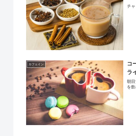
チャ
コ
カフェイン
ラ
朝目
を飲