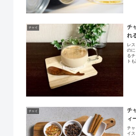
チ
チャイ
れ
レス
のに
るチ
トも
チ
チャイ
ィ
チャ
イス