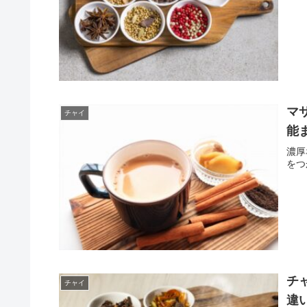
マ
チャイ
能
濃厚
をつ
チ
チャイ
違