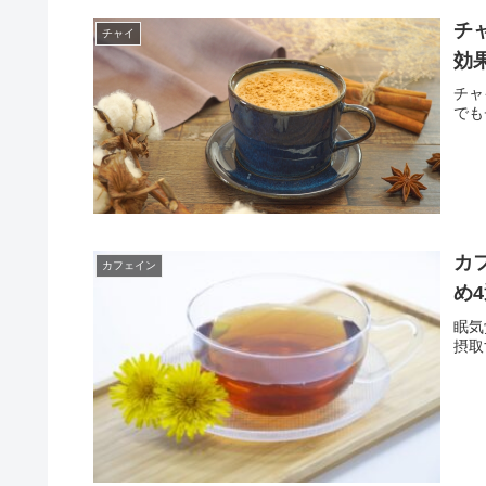
チ
チャイ
効
チャ
でも
カ
カフェイン
め
眠気
摂取