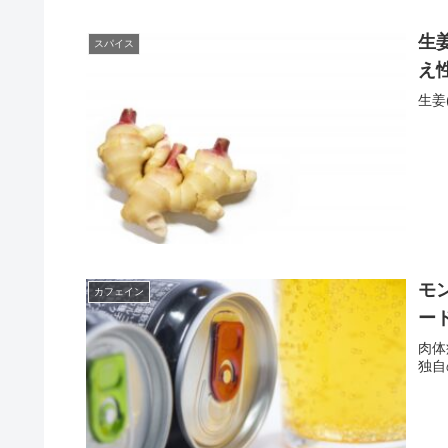
生
スパイス
え
生姜
モ
カフェイン
ー
肉体
独自