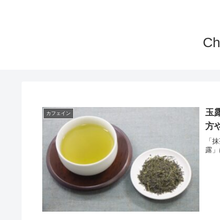
C
玉
カフェイン
方
「抹
露」