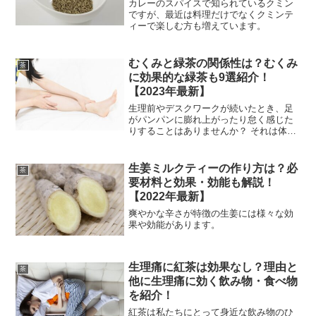
カレーのスパイスで知られているクミン
ですが、最近は料理だけでなくクミンテ
ィーで楽しむ方も増えています。
むくみと緑茶の関係性は？むくみ
茶
に効果的な緑茶も9選紹介！
【2023年最新】
生理前やデスクワークが続いたとき、足
がパンパンに膨れ上がったり怠く感じた
りすることはありませんか？ それは体が
むくみを起こしている証拠、足が太く見
えて見た目も悪くなるうえ体調にも悪影
響が出ることがあります。 むくみをすぐ
生姜ミルクティーの作り方は？必
茶
対処したいときにおす
要材料と効果・効能も解説！
【2022年最新】
爽やかな辛さが特徴の生姜には様々な効
果や効能があります。
生理痛に紅茶は効果なし？理由と
茶
他に生理痛に効く飲み物・食べ物
を紹介！
紅茶は私たちにとって身近な飲み物のひ