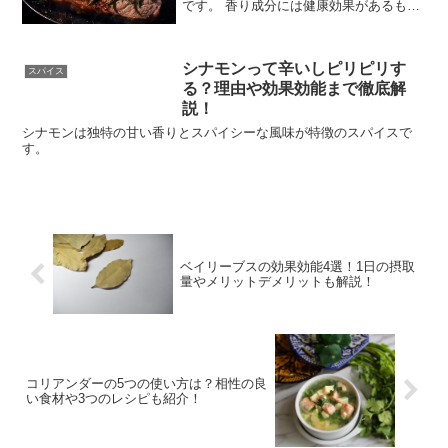
です。 香り成分には健康効果があるもの
も多く、幅広い効能があることも知られ
ています。 しかし日本ではあまり馴染み
がないため、なんの料理に使えばいいの
シナモンって辛いしピリピリす
か、料理以外に使い道
スパイス
る？理由や効果効能まで徹底解
説！
シナモンは独特の甘い香りとスパイシーな風味が特徴のスパイスで
す。
ベイリーブスの効果効能4選！1日の摂取
量やメリットデメリットも解説！
コリアンダーの5つの使い方は？相性の良
い食材や3つのレシピも紹介！