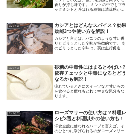
香りが持ち味です。 ミントの中でもブラ
ックミントと呼ばれる種類は清涼感がよ
り強く、自家栽培用ハーブとしても高い
人気を誇ります。 実はブラックミントに
は幅広い効能があり、多くの健康効果を
カシアとはどんなスパイス？効果
スパイス
もたらします。 この
効能3つや使い方を解説！
カシアと言えば、バニラのような甘い香
りとピリッとした辛味が特徴的です。 あ
のピリっとした辛味は、実は血行促進作
用もあって健康への効果効能もありま
す。 意外と使い道がないと思われがちな
スパイスですが、ドリンクだと幅広く活
砂糖の中毒性にはまるとやばい？
躍できます。 今回は、
スパイス
依存チェックと中毒になるとどう
なるかも解説！
疲れているときにスイーツなど甘いもの
を食べると疲れもとれて幸せな気分もな
ります。
ローズマリーの使い方は？料理レ
スパイス
シピ3選と料理以外の使い方も！
洋食全般に使われるハーブと言えば、そ
のひとつに挙げられるのがローズマリー